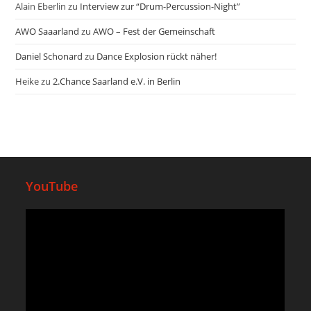
Alain Eberlin
zu
Interview zur “Drum-Percussion-Night”
AWO Saaarland
zu
AWO – Fest der Gemeinschaft
Daniel Schonard
zu
Dance Explosion rückt näher!
Heike
zu
2.Chance Saarland e.V. in Berlin
YouTube