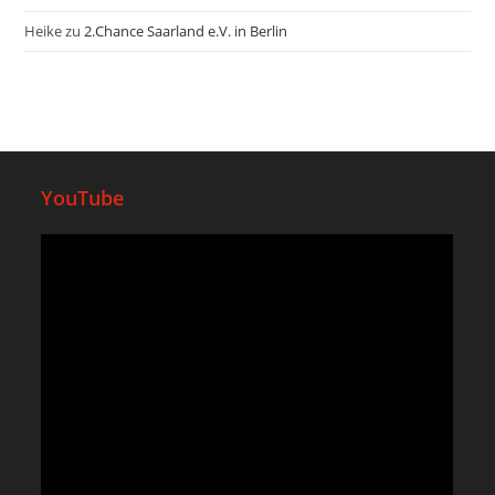
Heike
zu
2.Chance Saarland e.V. in Berlin
YouTube