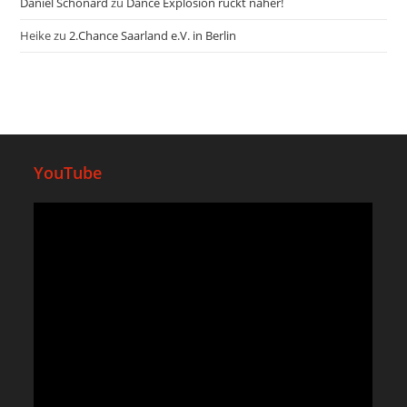
Daniel Schonard
zu
Dance Explosion rückt näher!
Heike
zu
2.Chance Saarland e.V. in Berlin
YouTube