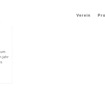
Verein
Pro
läum
m Jahr
es